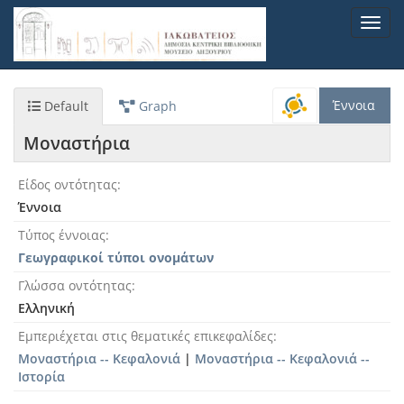
Παράκαμψη
Toggl
προς
navig
το
κυρίως
περιεχόμενο
Έννοια
Default
Graph
Μοναστήρια
Είδος οντότητας
Έννοια
Τύπος έννοιας
Γεωγραφικοί τύποι ονομάτων
Γλώσσα οντότητας
Ελληνική
Εμπεριέχεται στις θεματικές επικεφαλίδες
Μοναστήρια -- Κεφαλονιά
|
Μοναστήρια -- Κεφαλονιά --
Ιστορία