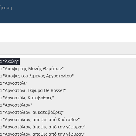
"Argostoli, Prince Constantine Street"
ήτηση
 "Argostoli"
"Argostoli, St. Georges Fortress"
"Argostoli, View from boat"
 "Fiskardon, μερική άποψις"
α "Αγία Ευφημία Κεφαλληνίας"
 "Αιγιαλός"
α "Αίνος, Μεγάλο Βουνό"
α "Άκολη"
τα "Άποψη της Μονής Θεμάτων"
α "Άποψις του λιμένος Αργοστολίου"
α "Αργοστόλι"
 "Αργοστόλι, Γέφυρα De Bosset"
α "Αργοστόλι, Καταβόθρες"
α "Αργοστόλιον"
 "Αργοστόλιον, αι καταβόθρες"
α "Αργοστόλιον, άποψις από Κούταβον"
α "Αργοστόλιον, άποψις από την γέφυραν"
α "Αργοστόλιον, άποψις από την γέφυραν"