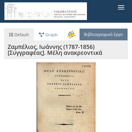
Παράκαμψη
Toggl
προς
navig
το
κυρίως
περιεχόμενο
Βιβλιογραφικό έργο
Default
Graph
Ζαμπέλιος, Ιωάννης (1787-1856)
[Συγγραφέας]. Μέλη ανακρεοντικά