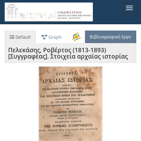
Παράκαμψη
Toggl
προς
navig
το
κυρίως
περιεχόμενο
Βιβλιογραφικό έργο
Default
Graph
Πελεκάσης, Ροβέρτος (1813-1893)
[Συγγραφέας]. Στοιχεία αρχαίας ιστορίας