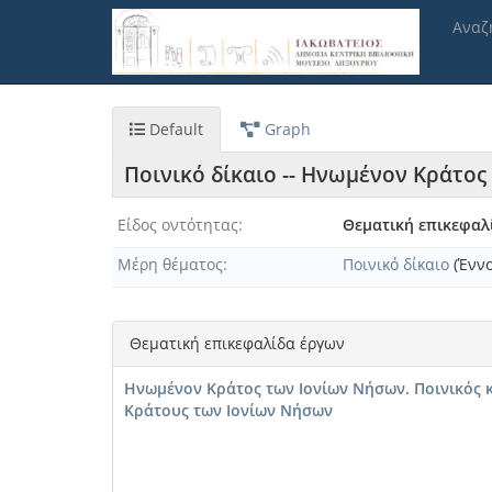
Παράκαμψη
Αναζ
προς
το
κυρίως
περιεχόμενο
Default
Graph
Ποινικό δίκαιο -- Ηνωμένον Κράτο
Είδος οντότητας
Θεματική επικεφαλ
Μέρη θέματος
Ποινικό δίκαιο
(Έννο
Θεματική επικεφαλίδα έργων
Ηνωμένον Κράτος των Ιονίων Νήσων. Ποινικός
Κράτους των Ιονίων Νήσων