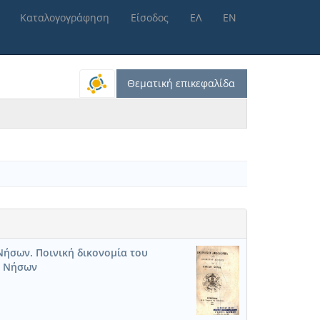
Καταλογογράφηση
Είσοδος
ΕΛ
ΕΝ
Θεματική επικεφαλίδα
Νήσων. Ποινική δικονομία του
ν Νήσων