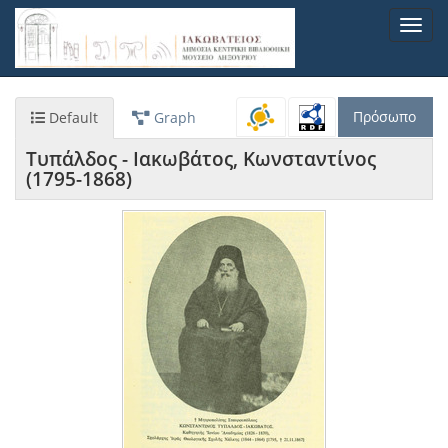
Παράκαμψη
Toggl
προς
navig
το
κυρίως
περιεχόμενο
Πρόσωπο
Default
Graph
Τυπάλδος - Ιακωβάτος, Κωνσταντίνος
(1795-1868)