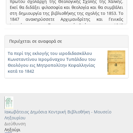
πρώτου σχολάρχη της Θεολογικής Σχολής της Χάλκης.
Εκεί θα διδάξει φιλοσοφία και θεολογία και θα συμβάλει
στη δημιουργία της βιβλιοθήκης της σχολής το 1853. Το
1847 ανακηρύσσετε Αρχιμανδρίτης και Γενικός
Ιεροκήρυκας του Πατριαρχικού Θρόνου και το 1848
Μητροπολίτης Σταυρουπόλεως. Το 1865 παραιτήθηκε
από Μητροπολίτης και επέστεψε στο Ληξούρι, στο οποίο
Περιέχεται σε αναφορά σε
πέθανε την 21η Νοεμβρίου 1868.
Ο Τυπάλδος αγωνίστηκε και πέτυχε να ματαιώσει το
Τα περί της εκλογής του ιεροδιδασκάλου
1831 και το 1836 την πραξικοπηματική ανακήρυξη
Κωνσταντίνου Ιερομόναχου Τυπάλδου του
αυτοκέφαλης Εκκλησίας της Επτανήσου και την
Θεολόγου εις Μητροπολίτην Κεφαλληνίας
αποκοπή της από την πατριαρχική δικαιοδοσία.
κατά το 1842
Ηλίας Τσιτσέλης, Κεφαλληνιακά Σύμμικτα, Τόμος Α',
σελίδες 669-690
Ιακωβάτειος Δημόσια Κεντρική Βιβλιοθήκη - Μουσείο
Ληξουρίου
Διεύθυνση
Ληξούρι