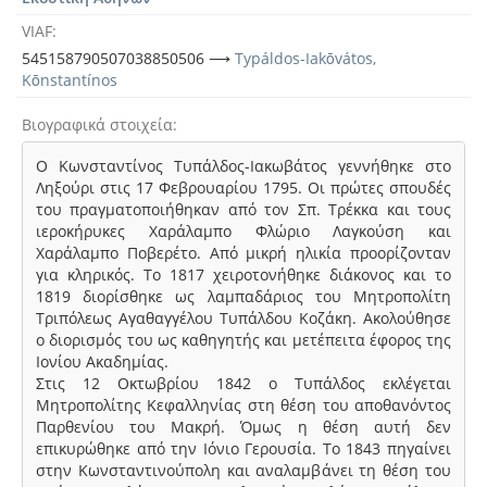
VIAF
545158790507038850506 ⟶
Typáldos-Iakōvátos,
Kōnstantínos
Βιογραφικά στοιχεία
Ο Κωνσταντίνος Τυπάλδος-Ιακωβάτος γεννήθηκε στο
Ληξούρι στις 17 Φεβρουαρίου 1795. Οι πρώτες σπουδές
του πραγματοποιήθηκαν από τον Σπ. Τρέκκα και τους
ιεροκήρυκες Χαράλαμπο Φλώριο Λαγκούση και
Χαράλαμπο Ποβερέτο. Από μικρή ηλικία προορίζονταν
για κληρικός. Το 1817 χειροτονήθηκε διάκονος και το
1819 διορίσθηκε ως λαμπαδάριος του Μητροπολίτη
Τριπόλεως Αγαθαγγέλου Τυπάλδου Κοζάκη. Ακολούθησε
ο διορισμός του ως καθηγητής και μετέπειτα έφορος της
Ιονίου Ακαδημίας.
Στις 12 Οκτωβρίου 1842 ο Τυπάλδος εκλέγεται
Μητροπολίτης Κεφαλληνίας στη θέση του αποθανόντος
Παρθενίου του Μακρή. Όμως η θέση αυτή δεν
επικυρώθηκε από την Ιόνιο Γερουσία. Το 1843 πηγαίνει
στην Κωνσταντινούπολη και αναλαμβάνει τη θέση του