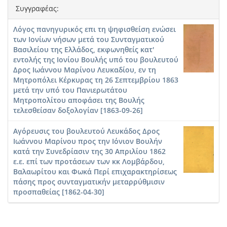
Συγγραφέας:
Λόγος πανηγυρικός επι τη ψηφισθείση ενώσει
των Ιονίων νήσων μετά του Συνταγματικού
Βασιλείου της Ελλάδος, εκφωνηθείς κατ'
εντολής της Ιονίου Βουλής υπό του βουλευτού
Δρος Ιωάννου Μαρίνου Λευκαδίου, εν τη
Μητροπόλει Κέρκυρας τη 26 Σεπτεμβρίου 1863
μετά την υπό του Πανιερωτάτου
Μητροπολίτου αποφάσει της Βουλής
τελεσθείσαν δοξολογίαν [1863-09-26]
Αγόρευσις του βουλευτού Λευκάδος Δρος
Ιωάννου Μαρίνου προς την Ιόνιον Βουλήν
κατά την Συνεδρίασιν της 30 Απριλίου 1862
ε.ε. επί των προτάσεων των κκ Λομβάρδου,
Βαλαωρίτου και Φωκά Περί επιχαρακτηρίσεως
πάσης προς συνταγματικήν μεταρρύθμισιν
προσπαθείας [1862-04-30]