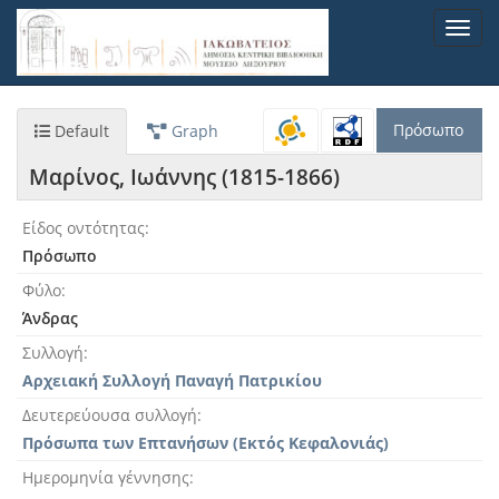
Παράκαμψη
Toggl
προς
navig
το
κυρίως
περιεχόμενο
Πρόσωπο
Default
Graph
Μαρίνος, Ιωάννης (1815-1866)
Είδος οντότητας
Πρόσωπο
Φύλο
Άνδρας
Συλλογή
Αρχειακή Συλλογή Παναγή Πατρικίου
Δευτερεύουσα συλλογή
Πρόσωπα των Επτανήσων (Εκτός Κεφαλονιάς)
Ημερομηνία γέννησης