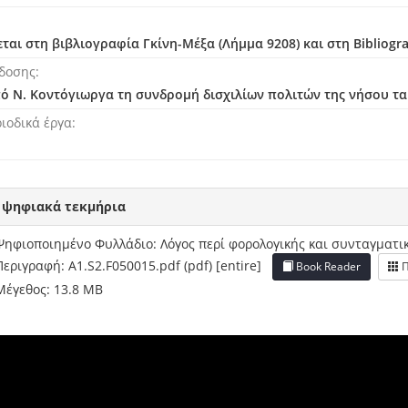
ται στη βιβλιογραφία Γκίνη-Μέξα (Λήμμα 9208) και στη Bibliogra
δοσης
πό Ν. Κοντόγιωργα τη συνδρομή δισχιλίων πολιτών της νήσου τ
ιοδικά έργα
 ψηφιακά τεκμήρια
Ψηφιοποιημένο Φυλλάδιο: Λόγος περί φορολογικής και συνταγματι
Περιγραφή: A1.S2.F050015.pdf (pdf) [entire]
Book Reader
Π
Μέγεθος: 13.8 MB