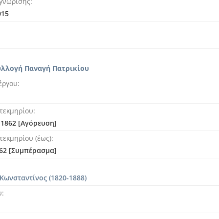
γνώρισης
015
υλλογή Παναγή Πατρικίου
έργου
τεκμηρίου
 1862 [Αγόρευση]
τεκμηρίου (έως)
62 [Συμπέρασμα]
Κωνσταντίνος (1820-1888)
υ