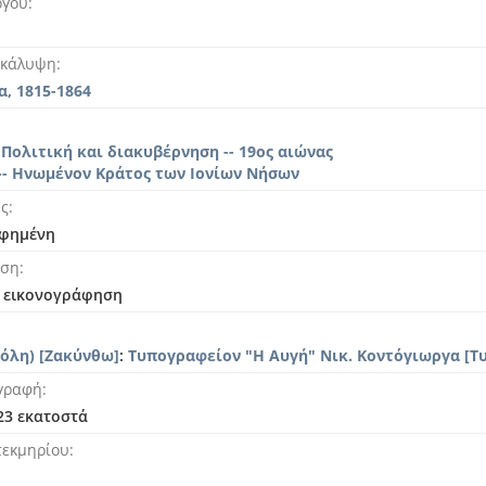
ργου
 κάλυψη
, 1815-1864
 Πολιτική και διακυβέρνηση -- 19ος αιώνας
-- Ηνωμένον Κράτος των Ιονίων Νήσων
ής
φημένη
ηση
ι εικονογράφηση
όλη) [Ζακύνθω]
:
Τυπογραφείον "Η Αυγή" Νικ. Κοντόγιωργα [Τ
γραφή
 23 εκατοστά
τεκμηρίου