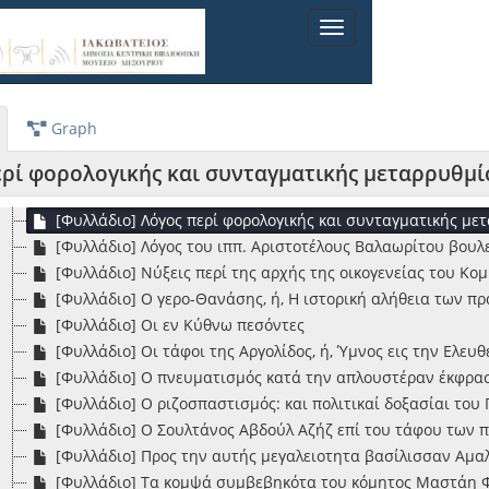
[Φυλλάδιο] Έγγραφα προαχθέντα εις φως χάριν των ατρύτ
Toggle
[Φυλλάδιο] Εις τον θάνατον του Αλεξάνδρου Σούτσου : ελεγ
navigation
[Φυλλάδιο] Η ορθοδοξία ελέγχουσα τον Παπικόν Κατολικισμ
[Φυλλάδιο] Η προς τον Βασιλέα παράστασις και τα επτά "Π
[Φυλλάδιο] Λογοδοσία του κυρίου Θεοδώρου Καρούσου βου
Graph
[Φυλλάδιο] Λόγος εκφωνηθείς υπό Π. Χιώτου εις την ανα
[Βιβλίο] Λόγος εκφωνηθείς υπό του Προέδρου της ΙΒ' Βου
ερί φορολογικής και συνταγματικής μεταρρυθμί
[Φυλλάδιο] Λόγος πανηγυρικός επι τη ψηφισθείση ενώσει 
[Φυλλάδιο] Λόγος περί φορολογικής και συνταγματικής με
[Φυλλάδιο] Λόγος του ιππ. Αριστοτέλους Βαλαωρίτου βουλ
[Φυλλάδιο] Νύξεις περί της αρχής της οικογενείας του Κ
[Φυλλάδιο] Ο γερο-Θανάσης, ή, Η ιστορική αλήθεια των π
[Φυλλάδιο] Οι εν Κύθνω πεσόντες
[Φυλλάδιο] Οι τάφοι της Αργολίδος, ή, Ύμνος εις την Ελε
[Φυλλάδιο] Ο πνευματισμός κατά την απλουστέραν έκφρασ
[Φυλλάδιο] Ο ριζοσπαστισμός: και πολιτικαί δοξασίαι του
[Φυλλάδιο] Ο Σουλτάνος Αβδούλ Αζήζ επί του τάφου των π
[Φυλλάδιο] Προς την αυτής μεγαλειοτητα βασίλισσαν Αμαλ
[Φυλλάδιο] Τα κομψά συμβεβηκότα του κόμητος Μαστάη Φε