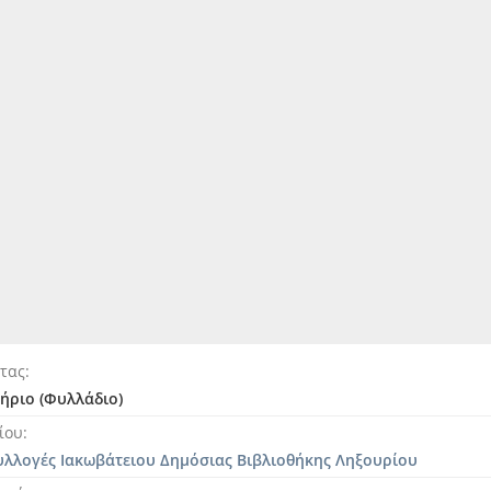
ητας
ήριο (Φυλλάδιο)
ίου
υλλογές Ιακωβάτειου Δημόσιας Βιβλιοθήκης Ληξουρίου