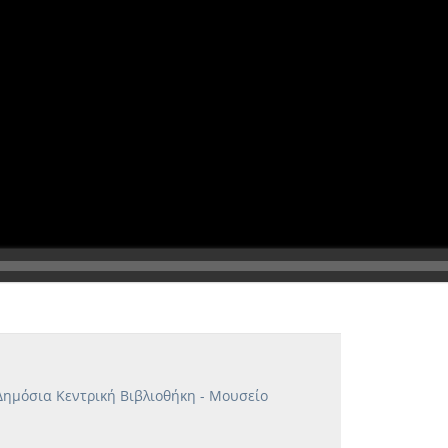
Δημόσια Κεντρική Βιβλιοθήκη - Μουσείο