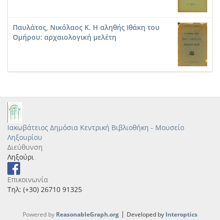
Παυλάτος, Νικόλαος Κ. Η αληθής Ιθάκη του
Ομήρου: αρχαιολογική μελέτη
Ιακωβάτειος Δημόσια Κεντρική Βιβλιοθήκη - Μουσείο
Ληξουρίου
Διεύθυνση
Ληξούρι
Επικοινωνία
Τηλ: (+30) 26710 91325
|
Powered by
ReasonableGraph.org
Developed by
Interoptics