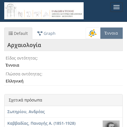
Παράκαμψη
Toggl
προς
navig
το
κυρίως
περιεχόμενο
Έννοια
Default
Graph
Αρχαιολογία
Είδος οντότητας
Έννοια
Γλώσσα οντότητας
Ελληνική
Σχετικά πρόσωπα
Σωτηρίου, Ανδρέας
Καββαδίας, Παναγής Α. (1851-1928)