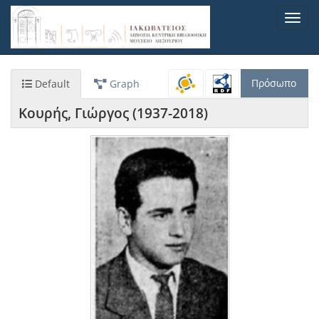
Παράκαμψη
Toggl
προς
navig
το
κυρίως
περιεχόμενο
Πρόσωπο
Default
Graph
Κουρής, Γιώργος (1937-2018)