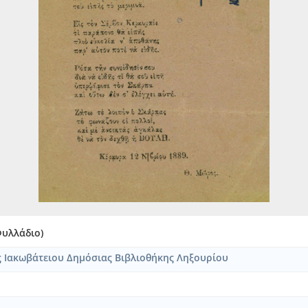
των Ιονίων Νήσων, Απόφασις της Γερουσίας [1863-11-12]
 ο δεσπότης: συγχαριτήριον στιχούργημα [1883-07-12]
λομού απάντησις εις το εκ Ταϊγανίου πεμφθών τω "Εσπέρω" και εν
 ανακοίνωση του Οικονομικού Συσσίτιου Κεφαλληνίας [1911-05-11
 υπό του κυρίου Γ. Θεοτόκη, Υπουργού επί των Ναυτικών, ως αντ
 εν τω Μητροπολιτικώ Ναώ τη 21η Σεπτεμβρίου 1877 κατ' εντολή
 υπό του κυρίου Γ. Θεοτόκη, Υπουργού επί των Ναυτικών, ως αντ
 εκφωνηθείς εις τον αποβιώσαντα Σπυρίδωνα Βαλαωρίτη υπό Ευστ
εις τον σεβασμιώτατον Αρχιεπίσκοπον Κεφαλληνίας Γεράσιμον Δώρ
εκφωνηθείς επί του νεκρού του Σπυρίδωνος Βαλαωρίτη [1887-08-06
ντησις [1880-03-20]
Δανάη μου!" με υπογραφή "ο δυστυχής πατήρ σου Μύρων" [1889-1
νης Α. Σκιαδόπουλος
Φυλλάδιο)
κτον παράρτημα της "Φωνής"
ς Ιακωβάτειου Δημόσιας Βιβλιοθήκης Ληξουρίου
ς νυν συντάκτης της "Φωνής" και τα ανδραγαθήματά του (έκδοσις 
φωνηθείσαι υπό Λ. Βλάχου Προέδρου του Δημοτικού Συμβουλίου Κερ
νά προς τον λαόν της Λευκάδος