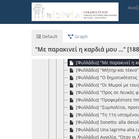
Παράκαμψη
[Φυλλάδιο] Parigi (Maggio 187
Αναζ
προς
[Φυλλάδιο] "Ακούσατε τ' εστάθ
το
[Φυλλάδιο] "Δεν έχεις δίκηο Βα
κυρίως
[Φυλλάδιο] "Εις Αντώνιον Δετ
περιεχόμενο
[Φυλλάδιο] "Ζητώ από τον άνδ
Default
Graph
[Φυλλάδιο] "Η επί της εξελέξ
[Φυλλάδιο] "Κι ο Βελλιανίτης ο
"Με παρακινεί η καρδιά μου ..." [188
[Φυλλάδιο] "Κουβέντα ενός γέρ
[Φυλλάδιο] "Με παρακινεί η κα
[Φυλλάδιο] "Μήτηρ και τέκνο
[Φυλλάδιο] "Ο δημοτικότατος 
[Φυλλάδιο] "Οι Μωροί με του
[Φυλλάδιο] "Προς σε Λευκάς 
[Φυλλάδιο] "Προφερέστατε Ιππό
[Φυλλάδιο] "Συμπολίται, προτα
[Φυλλάδιο] "Τη 11η ισταμένου,
[Φυλλάδιο] Sonetto: alla desola
[Φυλλάδιο] Una lagrima alla c
[Φυλλάδιο] Αγγελία, "Όταν οι 