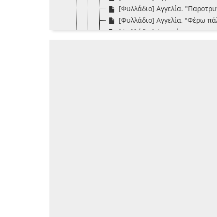
[Φυλλάδιο] Αγγελία. "Παροτρυ
[Φυλλάδιο] Αγγελία, "Φέρω πάλ
[Φυλλάδιο] Ανακοίνωση, στις 
[Φυλλάδιο] Ανοιχτή απάντηση
[Φυλλάδιο] Απάντησις εις το 
[Φυλλάδιο] Αποκλεισμός και π
[Φυλλάδιο] Βιογραφίαι των ε
[Φυλλάδιο] Γνωστοποίησις, "Ν
[Φυλλάδιο] Δελτίον πολέμου. 
[Φυλλάδιο] Διάλογος Γ' : Λευ
[Φυλλάδιο] Δύο χωρικοί φιλον
[Φυλλάδιο] Εις τον Άγιον Δι
[Φυλλάδιο] Εις τον απαρηγόρ
[Φυλλάδιο] Εις τον θάνατον 
[Φυλλάδιο] Επικήδειος λόγος
[Φυλλάδιο] Επιστολή του Κάμπ
[Φυλλάδιο] Ευχαριστήριον το
[Φυλλάδιο] Η 16 Μαρτίου 1870