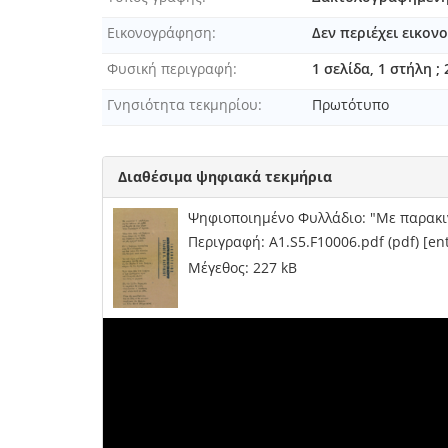
[Φυλλάδιο] Τηλεγράφημα αριθμ
Εικονογράφηση
Δεν περιέχει εικο
[Φυλλάδιο] Το πρώτο ψυχοσά
[Φυλλάδιο] Τριάντα μία σέρνε
Φυσική περιγραφή
1 σελίδα, 1 στήλη ;
[Φυλλάδιο] Τω χιλίαρχω κύριω 
Γνησιότητα τεκμηρίου
Πρωτότυπο
[Φυλλάδιο] Υπόμνημα περί το
[Φυλλάδιο] Φιλαρμονική Εταιρ
[Φυλλάδιο] Ωδή ποιηθείσα ει
Διαθέσιμα ψηφιακά τεκμήρια
[Φάκελος] Α1.Σ5.Φ02-Δίφυλλα ή μ
[Φάκελος] Α1.Σ5.Φ03-Διάφορα τε
Ψηφιοποιημένο Φυλλάδιο: "Με παρακινε
[Φάκελος] Α1.Σ5.Φ04-Μαρίνος Αν
Περιγραφή: A1.S5.F10006.pdf (pdf) [e
[Σειρά] Α1.Σ6-Φωτογραφικό λεύκωμα
Μέγεθος: 227 kB
[Σειρά] Α1.Σ7-Τεκμήρια μεγάλων δι