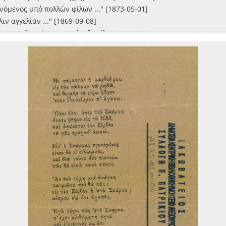
νόμενος υπό πολλών φίλων ..." [1873-05-01]
ιν αγγελίαν ..." [1869-09-08]
1-8-86 γλεντάμε στο "Ηλιοβασίλεμα" [1986]
 του Προέδρου της Κοινότητας Αντυπάτων Έρισου Κεφαλονιάς [19
ελλεβορικόν βακτηρίδιον του SFAX με υπογραφή "Δέρφινας του Πό
όλεμος [1886-06-03]
νδόξων ανδρών της Κεφαλληνίας [1895-05-27]
έαις και ευχάρισται ειδήσεις που ο νους σας θα σαστίση"
Εν Κερκύρα, τη 24/5 Σεπτεμβρίου 1870 [1870-09-05]
κού και Κόκκινου (μετά την έφοδον εναντίον του Καταστήματος του
ικούντες [1869-09-05]
ονύσιον υπό Διονυσίου Σολωμού (κατά μετάφρασιν Στέφανου Μπαρτ
ητο πατέρα Ιωσήφ Τζαννίνη το νεκρικό τούτο λούλουδι ο φίλος Γε
της πολυκλαύστου Δανάης Δ. Μπαϊρά το γένος Μύρονος [1889-11-15
 εκφωνηθείς υπό του κ. Θεοφάνους Κατωπόδη φοιτητού της Φιλοσο
ελ [1874-05-27]
υ Λομπάρδου [1874-02-17]
 [1870]