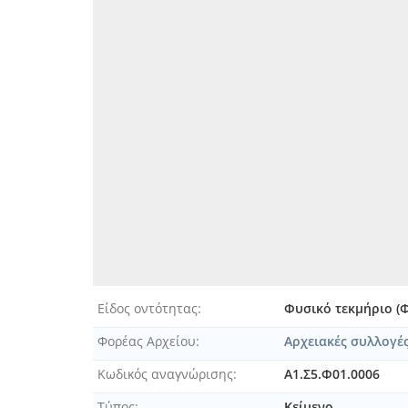
[Φυλλάδιο] Η ΚΕ Μαρτίου
[Φυλλάδιο] Ηνωμένον Κράτος 
[Φυλλάδιο] Η συμφιλίωσις και
[Φυλλάδιο] Θεμιστοκλέους Σο
[Φυλλάδιο] Καταστατικόν και
[Φυλλάδιο] Λίνα Λοβέρδο
[Φυλλάδιο] Λόγος εκφωνειθής
[Φυλλάδιο] Λόγος εκφωνηθείς
[Φυλλάδιο] Λόγος εκφωνηθείς
[Φυλλάδιο] Λόγος επικήδειος
[Φυλλάδιο] Λόγος επιτάφιος 
[Φυλλάδιο] Λόγος επιτάφιος 
[Φυλλάδιο] Μία αναγκαία απά
[Φυλλάδιο] Μνημόσυνον Α', "
[Φυλλάδιο] Μνημόσυνον Ιωάν
Είδος οντότητας
Φυσικό τεκμήριο (
[Φυλλάδιο] Νεκρολογία. Έκτα
Φορέας Αρχείου
Αρχειακές συλλογέ
[Φυλλάδιο] Ο Καπιτάν Δηλότη
[Φυλλάδιο] Ολίγαι λέξεις εκ
Κωδικός αναγνώρισης
Α1.Σ5.Φ01.0006
[Φυλλάδιο] Ολίγα λόγια αληθι
Τύπος
Κείμενο