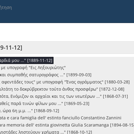
1)
ήτηση
η σ' της Σπάρτης τα χωργιά ..."
σιλιά να κλαίς και να λυπάσαι ..." [1891-09-23]
όρον (Ομηρο-Πινδαρικώς)"
ρα μου (Καρνάβαλο) ..."
εως των βουλευτικών εκλογών επιτροπή ιδούσα ..." [1868-07-03]
 φτωχός ..."
9-11-12]
οντα και μιανού παιδγιού ..." [1895-02-17]
ρδιά μου ..." [1889-11-12]
" με υπογραφή "Εις Ληξουριώτης"
και συμπαθής σατυρογράφος ..." [1899-09-03]
ς αφεντάδες τους" με υπογραφή "Ένας αγράμματος" [1880-03-28]
φιλτάτη το δακρύβρεκτον τούτο άνθος προσφέρω" [1872-12-08]
τα, Ενόμιζον οι αρχαίοι και τις των νεωτέρων ..." [1868-07-31]
θείς παρά τινών φίλων μου ..." [1869-05-23]
 ώρα 6η μ.μ. ..." [1868-09-12]
ta e cara famiglia dell' estinto fanciullo Constantino Zannini
ara memoria dell' estinta giovinetta Giulia Scaramanga [1894-08-15
ληστάδες ληστεύουν χρήματα ..." [1868-10-12]