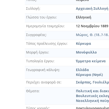
[Φυλλάδιο] Ο πατέρας μου [18
[Φυλλάδιο] Ο υβρισθείς Νικόλ
Συλλογή
Αρχειακή Συλλογή
[Φυλλάδιο] Ο Υπεύθυνος Συν
Γλώσσα του έργου
Ελληνική
[Φυλλάδιο] Παιάν εις τον τεχ
[Φυλλάδιο] Παράρτημα Β' του 
Ημερομηνία τεκμηρίου
12 Νοεμβρίου 1889
[Φυλλάδιο] Ποίημα απαγγελθέ
Συγγραφέας
Μώρος, Θ. (18..?-18.
[Φυλλάδιο] Πράξις της Γερου
[Φυλλάδιο] Πρόσρησις εν τοις
Τόπος προέλευσης έργου
Κέρκυρα
[Φυλλάδιο] Προς την Α.Μ Γεώρ
Μορφή έργου
Μονόφυλλο
[Φυλλάδιο] Προς τους εκλογεί
[Φυλλάδιο] Προς τους ενορίτ
Τυπολογία έργου
Έμμετρα κείμενα
[Φυλλάδιο] Σενιο...πουφφικό
Γεωγραφική κάλυψη
Ελλάδα
[Φυλλάδιο] Σετ ουν μπον κανό
Κέρκυρα (Νησί)
[Φυλλάδιο] Σούπερ-Μάρκετ, Κ
Περιέχει αναφορά σε
Σκάρπας, Γουλιέλμος
[Φυλλάδιο] Συνταγή. Διά την 
[Φυλλάδιο] Τηλεγράφημα, Αθήν
Θέματα
Πολιτική και δια
Βουλευτικές εκλο
[Φυλλάδιο] Τηλεγράφημα, Αθήνα
Νεοελληνική ποίη
[Φυλλάδιο] Τηλεγράφημα, Αθήν
[Φυλλάδιο] Τηλεγράφημα, Αθήνα
Τύπος γραφής
Δακτυλογραφημέν