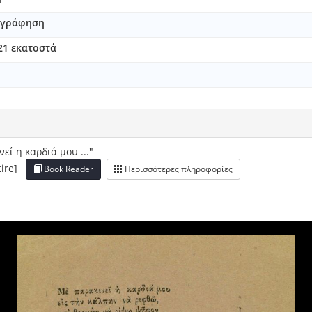
ός 20 της τρίτης τριμηνίας του πρακτορείου (Χαβάς) [1877-11-24
νογράφηση
ββατο : ωδή
ι ο μήνας [1880-03-21]
 21 εκατοστά
κύριω Κ. Ναπιέρ κτλ. κτλ. κτλ.
υ ιδιοκτήτου του Ναού Αγίου Θ. Σπυρίδωνος
ία Λευκάδος [1895-02-11]
ς τον Πατριάρχην Γρηγόριον υπό Ιουλίου Τυπάλδου
ε λίγα φύλλα
κμήρια
ί η καρδιά μου ..."
τύπας
ntire]
Book Reader
Περισσότερες πληροφορίες
αστάσεων