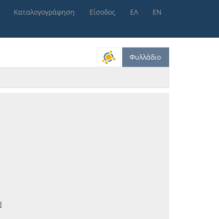
Καταλογογράφηση
Είσοδος
ΕΛ
ΕΝ
Φυλλάδιο
]