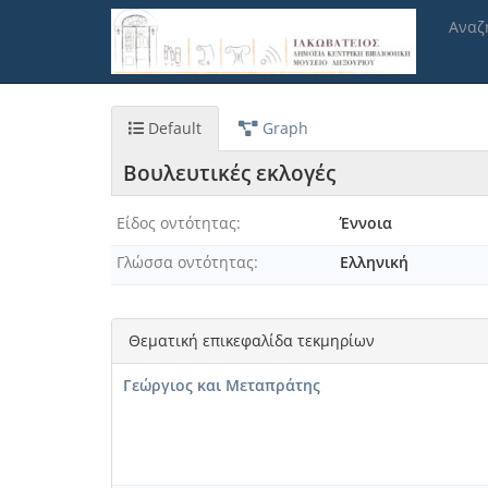
Παράκαμψη
Αναζ
προς
το
κυρίως
περιεχόμενο
Default
Graph
Βουλευτικές εκλογές
Είδος οντότητας
Έννοια
Γλώσσα οντότητας
Ελληνική
Θεματική επικεφαλίδα τεκμηρίων
Γεώργιος και Μεταπράτης