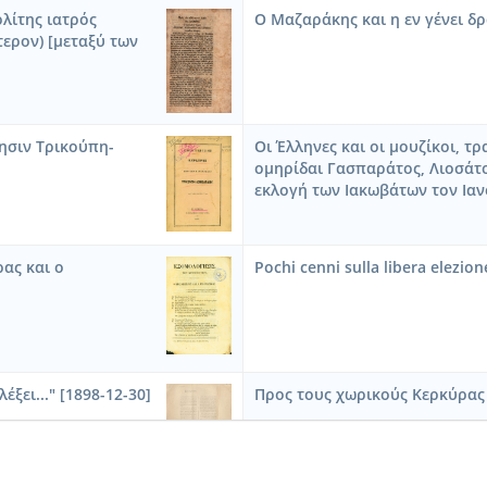
λίτης ιατρός
Ο Μαζαράκης και η εν γένει δρ
ερον) [μεταξύ των
ησιν Τρικούπη-
Oι Έλληνες και οι μουζίκοι, τ
ομηρίδαι Γασπαράτος, Λιοσάτο
εκλογή των Ιακωβάτων τον Ιαν
ας και ο
Pochi cenni sulla libera elezion
ξει..." [1898-12-30]
Προς τους χωρικούς Κερκύρας 