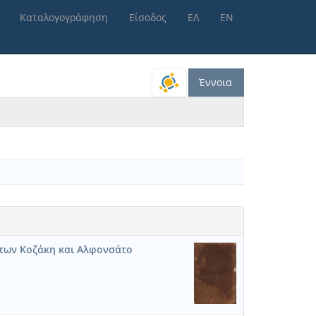
Καταλογογράφηση
Είσοδος
ΕΛ
ΕΝ
Έννοια
 των Κοζάκη και Αλφονσάτο