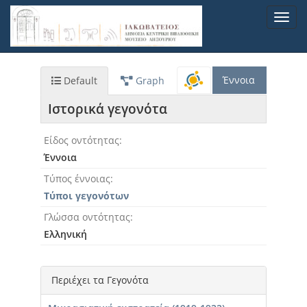
Παράκαμψη
Toggl
προς
navig
το
κυρίως
περιεχόμενο
Έννοια
Default
Graph
Ιστορικά γεγονότα
Είδος οντότητας
Έννοια
Τύπος έννοιας
Τύποι γεγονότων
Γλώσσα οντότητας
Ελληνική
Περιέχει τα Γεγονότα