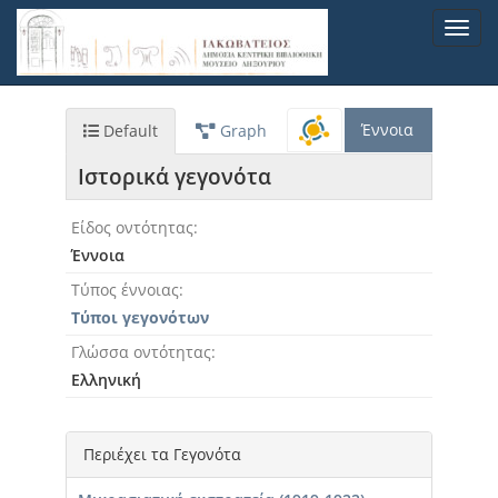
Παράκαμψη
Toggl
προς
navig
το
κυρίως
περιεχόμενο
Έννοια
Default
Graph
Ιστορικά γεγονότα
Είδος οντότητας
Έννοια
Τύπος έννοιας
Τύποι γεγονότων
Γλώσσα οντότητας
Ελληνική
Περιέχει τα Γεγονότα