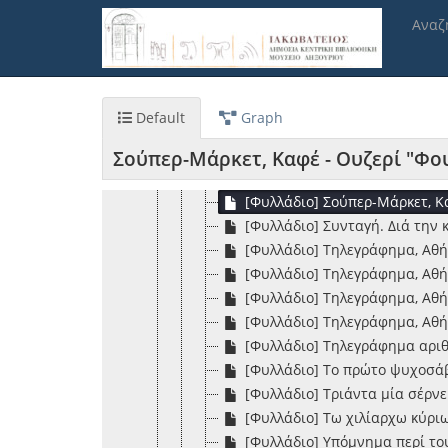
Παράκαμψη
[Φυλλάδιο] Ποίημα απαγγελθέ
Αναζ
προς
[Φυλλάδιο] Πράξις της Γερου
το
[Φυλλάδιο] Πρόσρησις εν τοις
κυρίως
[Φυλλάδιο] Προς την Α.Μ Γεώρ
περιεχόμενο
[Φυλλάδιο] Προς τους εκλογεί
Default
Graph
[Φυλλάδιο] Προς τους ενορίτ
[Φυλλάδιο] Σενιο...πουφφικό
Σούπερ-Μάρκετ, Καφέ - Ουζερί "Φου
[Φυλλάδιο] Σετ ουν μπον κανό
[Φυλλάδιο] Σούπερ-Μάρκετ, Κ
[Φυλλάδιο] Συνταγή. Διά την 
[Φυλλάδιο] Τηλεγράφημα, Αθήν
[Φυλλάδιο] Τηλεγράφημα, Αθήνα
[Φυλλάδιο] Τηλεγράφημα, Αθήν
[Φυλλάδιο] Τηλεγράφημα, Αθήνα
[Φυλλάδιο] Τηλεγράφημα αριθμ
[Φυλλάδιο] Το πρώτο ψυχοσά
[Φυλλάδιο] Τριάντα μία σέρνε
[Φυλλάδιο] Τω χιλίαρχω κύριω 
[Φυλλάδιο] Υπόμνημα περί το