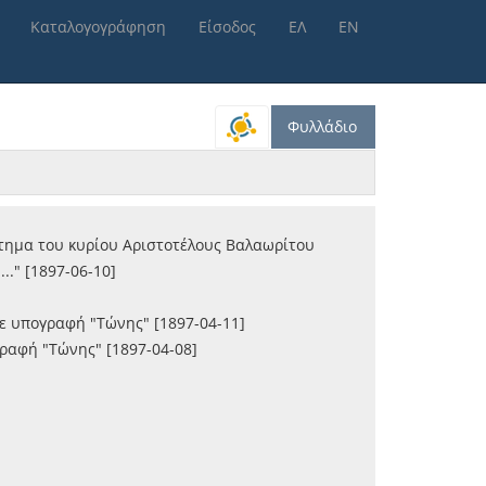
μέραν του υπό των αξιωματικών της Φρουράς τελεσθέντος μνημοσ
Καταλογογράφηση
Είσοδος
ΕΛ
ΕΝ
ιών [1825-05-23]
κυρίας Χαρίκλειας Ι. Μάγκου [1881-05-01]
 Βουλής [1865-12-24]
Φυλλάδιο
ύστημα του κυρίου Αριστοτέλους Βαλαωρίτου
.." [1897-06-10]
με υπογραφή "Τώνης" [1897-04-11]
γραφή "Τώνης" [1897-04-08]
]