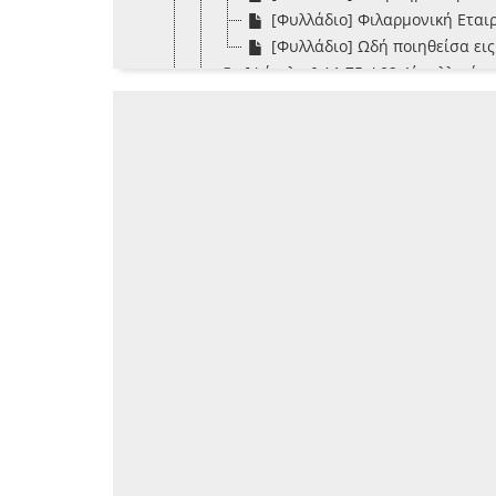
[Φυλλάδιο] Φιλαρμονική Εταιρ
[Φυλλάδιο] Ωδή ποιηθείσα ει
[Φάκελος] Α1.Σ5.Φ02-Δίφυλλα ή μ
[Φάκελος] Α1.Σ5.Φ03-Διάφορα τε
[Φάκελος] Α1.Σ5.Φ04-Μαρίνος Αν
[Σειρά] Α1.Σ6-Φωτογραφικό λεύκωμα
[Σειρά] Α1.Σ7-Τεκμήρια μεγάλων δι