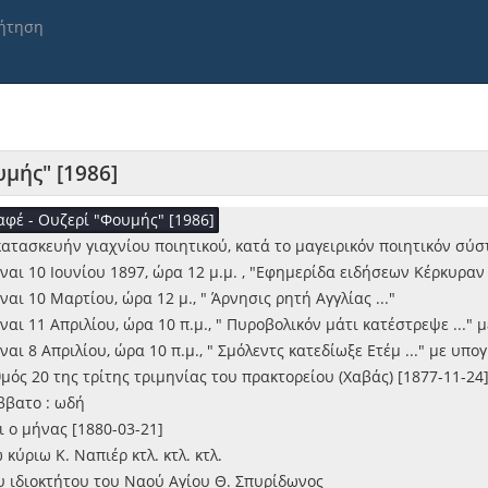
ν εν Λευκάδι υπό Αλκιβιάδου Σ. Ιωαννίδου Σχολάρχου κατά την η
ήτηση
σίας, ασηκώνουσα τα εμπόδια δια το κόψιμον των δένδρων των ελα
 εναίσιμοις αρραβώσι του κυρίου Κωνσταντίνου Ν. Σάθα μετά της 
γιον Α' Βασιλέα των Ελλήνων και Προς τον Πρόεδρο της Ελληνικής
ς του Δήμου Κρανίων [1891-06-24]
ας του ναού της Μητροπόλεως [1886-06-18]
ς ύμνος με υπογραφή "η Αγουστέλα"
μής" [1986]
ν!!!!! Γράμμα από Ζάκυνθο εις Αθήνας [1880-03-22]
αφέ - Ουζερί "Φουμής" [1986]
κατασκευήν γιαχνίου ποιητικού, κατά το μαγειρικόν ποιητικόν σ
αι 10 Ιουνίου 1897, ώρα 12 μ.μ. , "Εφημερίδα ειδήσεων Κέρκυραν .
ι 10 Μαρτίου, ώρα 12 μ., " Άρνησις ρητή Αγγλίας ..."
αι 11 Απριλίου, ώρα 10 π.μ., " Πυροβολικόν μάτι κατέστρεψε ..." 
ι 8 Απριλίου, ώρα 10 π.μ., " Σμόλεντς κατεδίωξε Ετέμ ..." με υπο
ός 20 της τρίτης τριμηνίας του πρακτορείου (Χαβάς) [1877-11-24
ββατο : ωδή
ι ο μήνας [1880-03-21]
κύριω Κ. Ναπιέρ κτλ. κτλ. κτλ.
υ ιδιοκτήτου του Ναού Αγίου Θ. Σπυρίδωνος