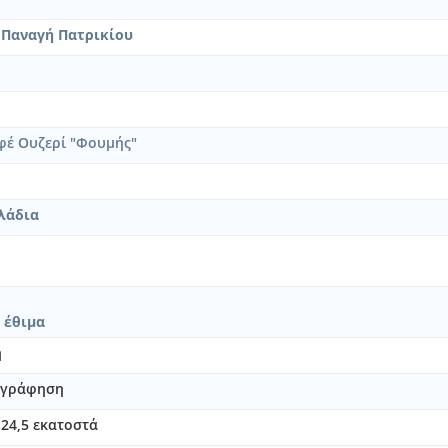
 Παναγή Πατρικίου
φέ Ουζερί "Φουμής"
λάδια
 έθιμα
η
νογράφηση
; 24,5 εκατοστά