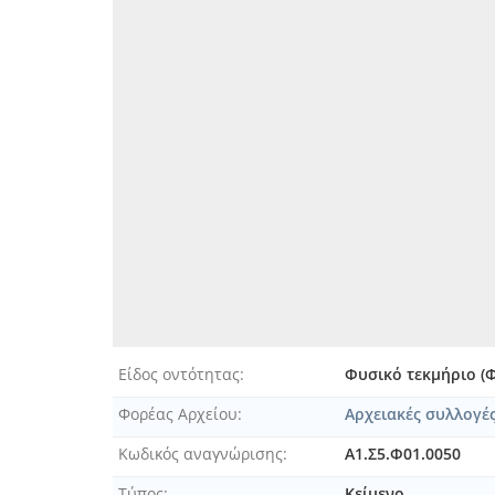
Είδος οντότητας
Φυσικό τεκμήριο (
Φορέας Αρχείου
Αρχειακές συλλογέ
Κωδικός αναγνώρισης
Α1.Σ5.Φ01.0050
Τύπος
Κείμενο