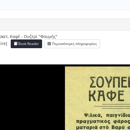
κετ, Καφέ - Ουζερί "Φουμής"
ntire]
Book Reader
Περισσότερες πληροφορίες