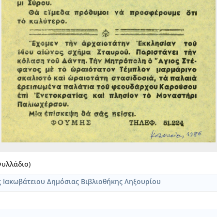
Φυλλάδιο)
ς Ιακωβάτειου Δημόσιας Βιβλιοθήκης Ληξουρίου