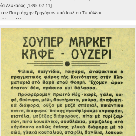
ία Λευκάδος [1895-02-11]
ς τον Πατριάρχην Γρηγόριον υπό Ιουλίου Τυπάλδου
ε λίγα φύλλα
κμήρια
τύπας
αστάσεων