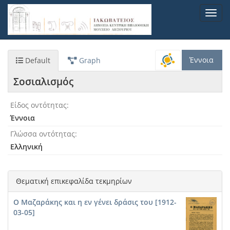
Παράκαμψη
Toggl
προς
navig
το
κυρίως
περιεχόμενο
Έννοια
Default
Graph
Σοσιαλισμός
Είδος οντότητας
Έννοια
Γλώσσα οντότητας
Ελληνική
Θεματική επικεφαλίδα τεκμηρίων
Ο Μαζαράκης και η εν γένει δράσις του [1912-
03-05]