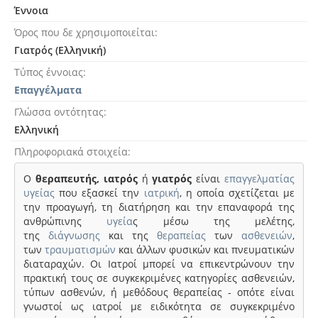
Έννοια
Όρος που δε χρησιμοποιείται
Γιατρός (Ελληνική)
Τύπος έννοιας
Επαγγέλματα
Γλώσσα οντότητας
Ελληνική
Πληροφοριακά στοιχεία
Ο
θεραπευτής,
ιατρός
ή
γιατρός
είναι
επαγγελματίας
υγείας
που εξασκεί την
ιατρική
, η οποία σχετίζεται με
την προαγωγή, τη διατήρηση και την επαναφορά της
ανθρώπινης
υγεία
ς μέσω της μελέτης,
της
διάγνωσης
και της
θεραπείας
των
ασθενειών
,
των
τραυματισμών
και άλλων φυσικών και πνευματικών
διαταραχών. Οι Ιατροί μπορεί να επικεντρώνουν την
πρακτική τους σε συγκεκριμένες κατηγορίες ασθενειών,
τύπων ασθενών, ή μεθόδους θεραπείας - οπότε είναι
γνωστοί ως ιατροί με ειδικότητα σε συγκεκριμένο