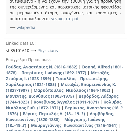
αντικείμενο - ή να έχουν την ευθύνη για τη προώθηση
της συνεχιζόμενης και περιεκτικής ιατρικής φροντίδας
σε μεμονωμένα άτομα, οικογένειες και κοινότητες -
οπότε αποκαλούνται
γενικοί ιατροί
⟶
wikipedia
Linked data LC
sh85101610 ⟶
Physicians
Επάγγελμα Προσώπων
Γούδας, Αναστάσιος N. (1816-1882)
|
Donné, Alfred (1801-
1878)
|
Πατρίκιος, Ιωάννης (1892-1977)
|
Μεταξάς,
Σταύρος Ι. (1823-1899)
|
Τυπάλδος - Πρετεντέρης,
Χαράλαμπος (1821-1885)
|
Μεταξάς, Επαμεινώνδας Κ.
(1827-1907)
|
Μαρκόπουλος, Νικόλαος (1864-1902)
|
Μανέντης, Διονύσιος (1903-1975)
|
Δεμόρδος, Λάζαρος
(1744-1823)
|
Κογεβίνας, Άγγελος (1811-1871)
|
Κολυβάς,
Νικόλαος Ευθ. (1872-1971)
|
Βερύκιος, Αναστάσιος (18..?
-1876)
|
Βέγιας, Περικλής Δ. (18..-19..?)
|
Λομβάρδος,
Κωνσταντίνος (1820-1888)
|
Μάργαρης, Ιωάννης
(18..-19..?)
|
Μαυρογιάννης, Κωνσταντίνος (1816-1861)
|