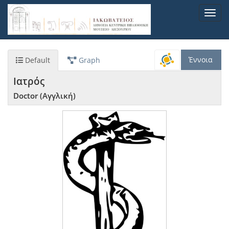
Παράκαμψη
Toggl
προς
navig
το
κυρίως
περιεχόμενο
Έννοια
Default
Graph
Ιατρός
Doctor (Αγγλική)