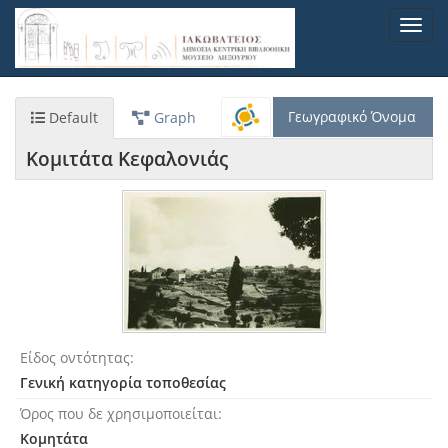
Παράκαμψη
Toggl
προς
navig
το
κυρίως
περιεχόμενο
Γεωγραφικό Όνομα
Default
Graph
Κομιτάτα Κεφαλονιάς
Είδος οντότητας
Γενική κατηγορία τοποθεσίας
Όρος που δε χρησιμοποιείται
Κομητάτα