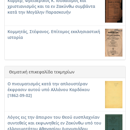
Καρρέρ, Φρειδερίκος K. Ιουδαϊσμός και
χριστιανισμός και τα εν Ζακύνθω συμβάντα
κατά την Μεγάλην Παρασκευήν
Κομμητάς, Στέφανος. Επίτομος εκκλησιαστική
ιστορία
Θεματική επικεφαλίδα τεκμηρίων
Ο πνευματισμός κατά την απλουστέραν
έκφρασιν αυτού υπό Αλλάνου Καρδόκου
[1862-09-02]
Λόγος εις την άπειρον του Θεού ευσπλαχνίαν
συντεθείς και εκφωνηθείς εν Ζακύνθω υπό του
ελλογιμοτάτου Αθανασίου Διονυσιάδου