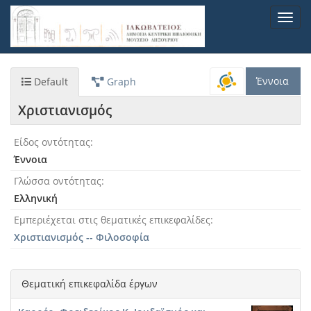
Παράκαμψη
Toggl
προς
navig
το
κυρίως
περιεχόμενο
Έννοια
Default
Graph
Χριστιανισμός
Είδος οντότητας
Έννοια
Γλώσσα οντότητας
Ελληνική
Εμπεριέχεται στις θεματικές επικεφαλίδες
Χριστιανισμός -- Φιλοσοφία
Θεματική επικεφαλίδα έργων