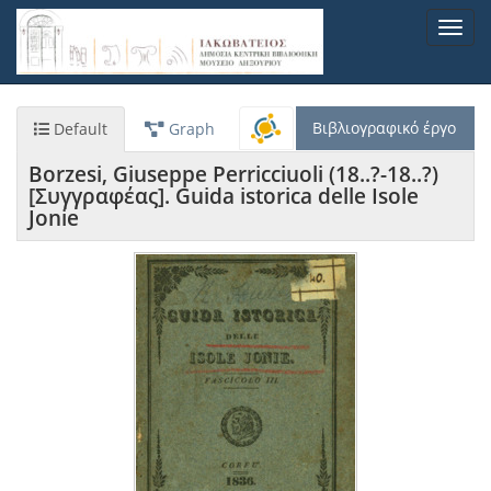
Παράκαμψη
Toggl
προς
navig
το
κυρίως
περιεχόμενο
Βιβλιογραφικό έργο
Default
Graph
Borzesi, Giuseppe Perricciuoli (18..?-18..?)
[Συγγραφέας]. Guida istorica delle Isole
Jonie