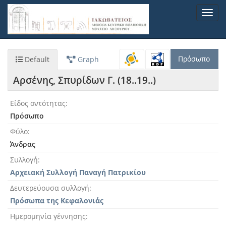
Παράκαμψη
Toggl
προς
navig
το
κυρίως
περιεχόμενο
Πρόσωπο
Default
Graph
Αρσένης, Σπυρίδων Γ. (18..19..)
Είδος οντότητας
Πρόσωπο
Φύλο
Άνδρας
Συλλογή
Αρχειακή Συλλογή Παναγή Πατρικίου
Δευτερεύουσα συλλογή
Πρόσωπα της Κεφαλονιάς
Ημερομηνία γέννησης