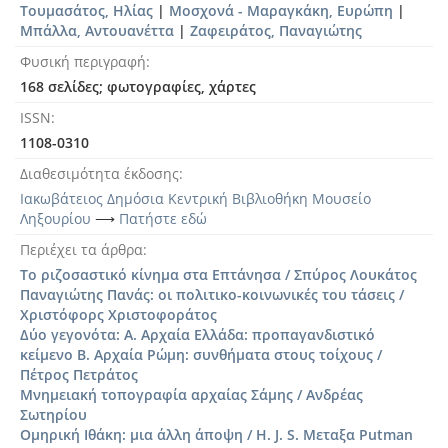
Τουμασάτος, Ηλίας
|
Μοσχονά - Μαραγκάκη, Ευρώπη
|
Μπάλλα, Αντουανέττα
|
Ζαφειράτος, Παναγιώτης
Φυσική περιγραφή
168 σελίδες; φωτογραφίες, χάρτες
ISSN
1108-0310
Διαθεσιμότητα έκδοσης
Ιακωβάτειος Δημόσια Κεντρική Βιβλιοθήκη Μουσείο
Ληξουρίου
⟶
Πατήστε εδώ
Περιέχει τα άρθρα
Το ριζοσαστικό κίνημα στα Επτάνησα / Σπύρος Λουκάτος
Παναγιώτης Πανάς: οι πολιτικο-κοινωνικές του τάσεις /
Χριστόφορς Χριστοφοράτος
Δύο γεγονότα: Α. Αρχαία Ελλάδα: προπαγανδιστικό
κείμενο Β. Αρχαία Ρώμη: συνθήματα στους τοίχους /
Πέτρος Πετράτος
Μνημειακή τοπογραφία αρχαίας Σάμης / Ανδρέας
Σωτηρίου
Ομηρική Ιθάκη: μια άλλη άποψη / H. J. S. Μεταξα Putman