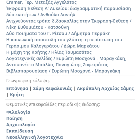
Cramer, Γερ. Μεταξάς Αγγελάτος
Έκφραση-Έκθεση Α΄Λυκείου: διαγραμματική παρουσίαση
δύο ενοτήτων / Ανθούλα Δανιήλ
Ανιχνεύοντας τρόπο διδασκαλίας στην Έκφραση-Έκθεση /
Νίκη Ευθυμιάτου - Κατσούνη
Δύο ποιήματα του Γ. Ρίτσου / Δήμητρα Περράκη
Η κοινωνική αποστολή του γλύπτη: η περίπτωση του
Γεράσιμου Καλογεράτου / Δώρα Μαρκάτου
Η μάχη της Κρήτης / Ηλίας Τουμασάτος
Λογοτεχνικές σελίδες / Ευρώπη Μοσχονά - Μαραγκάκη,
Αντουανέττα Μπάλλα, Παναγιώτης Ζαφειράτος
Βιβλιοπαρουσίαση / Ευρώπη Μοσχονά - Μαραγκάκη
Γεωγραφική κάλυψη
Επτάνησα
|
Σάμη Κεφαλονιάς
|
Ακρόπολη Αρχαίας Σάμης
|
Κρήτη
Θεματικές επικεφαλίδες περιοδικής έκδοσης
Φιλολογία
Ποίηση
Αρχαιολογία
Εκπαίδευση
Νεοελληνική λογοτεχνία