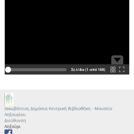
Σελίδα (1 από 168)
Ιακωβάτειος Δημόσια Κεντρική Βιβλιοθήκη - Μουσείο
Ληξουρίου
Διεύθυνση
Ληξούρι