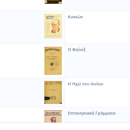
Κυκεών
Ο Φοίνιξ
Η Ηχώ του Ιονίου
Επτανησιακά Γράμματα