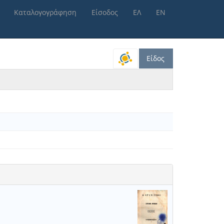
Καταλογογράφηση
Είσοδος
ΕΛ
ΕΝ
Είδος