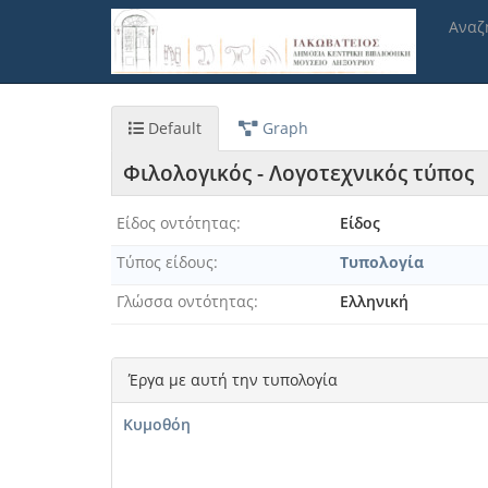
Παράκαμψη
Αναζ
προς
το
κυρίως
περιεχόμενο
Default
Graph
Φιλολογικός - Λογοτεχνικός τύπος
Είδος οντότητας
Είδος
Τύπος είδους
Τυπολογία
Γλώσσα οντότητας
Ελληνική
Έργα με αυτή την τυπολογία
Κυμοθόη