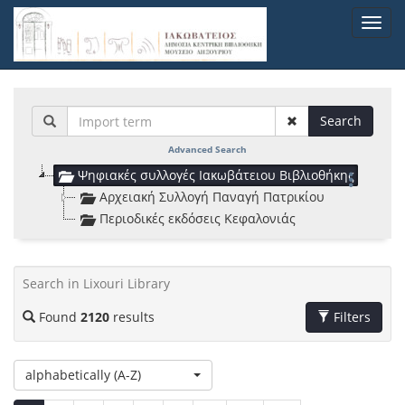
Skip
Toggl
to
navig
main
content
Search
Advanced Search
Ψηφιακές συλλογές Ιακωβάτειου Βιβλιοθήκης
Αρχειακή Συλλογή Παναγή Πατρικίου
Περιοδικές εκδόσεις Κεφαλονιάς
Search in Lixouri Library
Toggle Filters
Found
2120
results
Filters
List
alphabetically (A-Z)
Found
of
2120
search