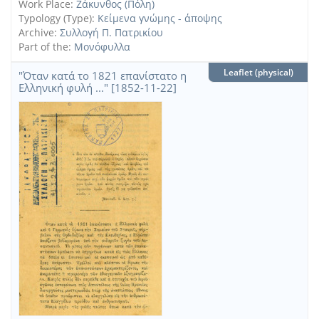
Work Place:
Ζάκυνθος (Πόλη)
Typology (Type):
Κείμενα γνώμης - άποψης
Archive:
Συλλογή Π. Πατρικίου
Part of the:
Μονόφυλλα
Leaflet (physical)
"Όταν κατά το 1821 επανίστατο η
Ελληνική φυλή ..." [1852-11-22]