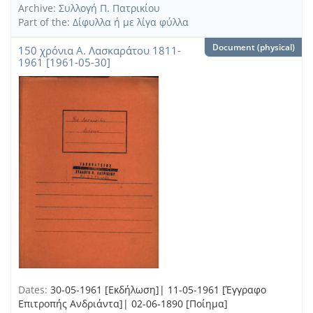
Archive:
Συλλογή Π. Πατρικίου
Part of the:
Δίφυλλα ή με λίγα φύλλα
Document (physical)
150 χρόνια Α. Λασκαράτου 1811-
1961 [1961-05-30]
Dates:
30-05-1961 [Εκδήλωση]| 11-05-1961 [Έγγραφο
Επιτροπής Ανδριάντα]| 02-06-1890 [Ποίημα]