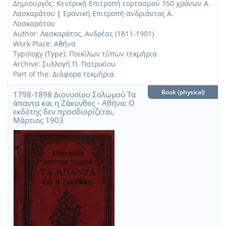
Δημιουργός:
Κεντρική Επιτροπή εορτασμού 150 χρόνων Α.
Λασκαράτου
|
Ερανική Επιτροπή ανδριάντος Α.
Λασκαράτου
Author:
Λασκαράτος, Ανδρέας (1811-1901)
Work Place:
Αθήνα
Typology (Type):
Ποικίλων τύπων τεκμήρια
Archive:
Συλλογή Π. Πατρικίου
Part of the:
Διάφορα τεκμήρια
Book (physical)
1798-1898 Διονυσίου Σολωμού Τα
άπαντα και η Ζάκυνθος - Αθήνα: Ο
εκδότης δεν προσδιορίζεται,
Μάρτιος 1903