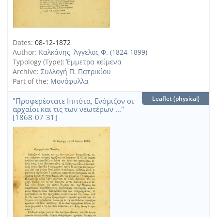
Dates:
08-12-1872
Author:
Καλκάνης, Άγγελος Φ. (1824-1899)
Typology (Type):
Έμμετρα κείμενα
Archive:
Συλλογή Π. Πατρικίου
Part of the:
Μονόφυλλα
Leaflet (physical)
"Προφερέστατε Ιππότα, Ενόμιζον οι
αρχαίοι και τις των νεωτέρων ..."
[1868-07-31]