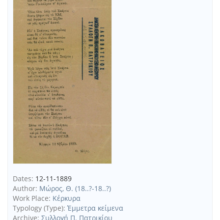
Dates:
12-11-1889
Author:
Μώρος, Θ. (18..?-18..?)
Work Place:
Κέρκυρα
Typology (Type):
Έμμετρα κείμενα
Archive:
Συλλογή Π. Πατρικίου