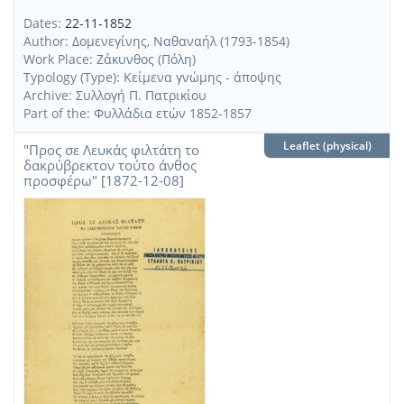
Dates:
22-11-1852
Author:
Δομενεγίνης, Ναθαναήλ (1793-1854)
Work Place:
Ζάκυνθος (Πόλη)
Typology (Type):
Κείμενα γνώμης - άποψης
Archive:
Συλλογή Π. Πατρικίου
Part of the:
Φυλλάδια ετών 1852-1857
Leaflet (physical)
"Προς σε Λευκάς φιλτάτη το
δακρύβρεκτον τούτο άνθος
προσφέρω" [1872-12-08]