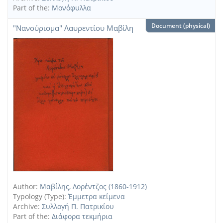
Part of the:
Μονόφυλλα
Document (physical)
"Νανούρισμα" Λαυρεντίου Μαβίλη
Author:
Μαβίλης, Λορέντζος (1860-1912)
Typology (Type):
Έμμετρα κείμενα
Archive:
Συλλογή Π. Πατρικίου
Part of the:
Διάφορα τεκμήρια